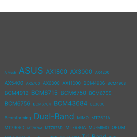
ASUS
AX1800
AX3000
AX4200
AiMesh
AX5400
AX6000
AX11000
BCM4906
AX5700
BCM4908
BCM6715
BCM6750
BCM4912
BCM6755
BCM43684
BCM6756
BCM6764
BE3600
Dual-Band
Beamforming
MIMO
MT7621A
MT7986A
OFDM
MT7905D
MU-MIMO
MT7976D
MT7976A
Tri-Band