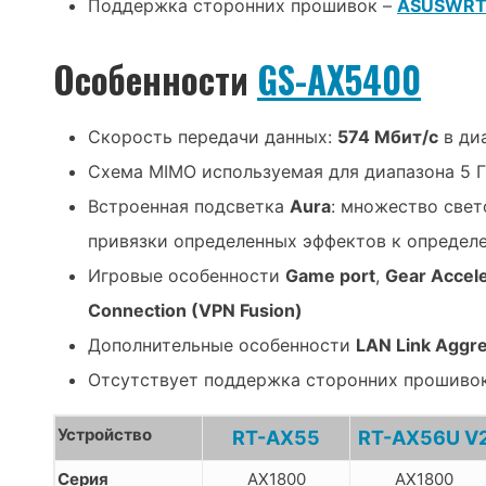
Поддержка сторонних прошивок –
ASUSWRT-
Особенности
GS-AX5400
Скорость передачи данных:
574 Мбит/с
в ди
Схема MIMO используемая для диапазона 5 
Встроенная подсветка
Aura
: множество свет
привязки определенных эффектов к опреде
Игровые особенности
Game port
,
Gear Accele
Connection (VPN Fusion)
Дополнительные особенности
LAN Link Aggre
Отсутствует поддержка сторонних прошиво
Устройство
RT-AX55
RT-AX56U V
Серия
AX1800
AX1800