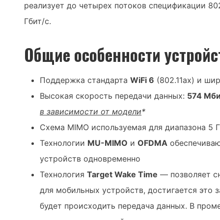
реализует до четырех потоков спецификации 802
Гбит/с.
Общие особенности устройс
Поддержка стандарта
WiFi 6
(802.11ax) и ши
Высокая скорость передачи данных:
574 Мби
в зависимости от модели
*
Схема MIMO используемая для диапазона 5 
Технологии
MU-MIMO
и
OFDMA
обеспечиваю
устройств одновременно
Технология
Target Wake Time
— позволяет сн
для мобильных устройств, достигается это з
будет происходить передача данных. В пром