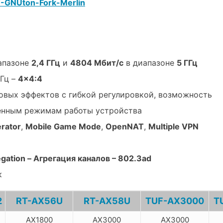
GNUton-Fork-
Merlin
апазоне
2,4 ГГц
и
4804 Мбит/с
в диапазоне
5 ГГц
ГГц –
4×4:4
овых эффектов с гибкой регулировкой, возможность
ленным режимам работы устройства
rator
,
Mobile Game Mode
,
OpenNAT
,
Multiple VPN
gation – Агрегация каналов – 802.3ad
к
2
RT-AX56U
RT-AX58U
TUF-AX3000
T
AX1800
AX3000
AX3000