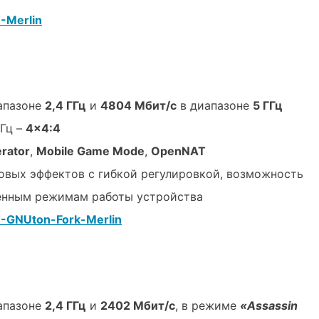
Merlin
апазоне
2,4 ГГц
и
4804 Мбит/с
в диапазоне
5 ГГц
ГГц –
4×4:4
rator
,
Mobile Game Mode
,
OpenNAT
овых эффектов с гибкой регулировкой, возможность
ленным режимам работы устройства
GNUton-Fork-
Merlin
апазоне
2,4 ГГц
и
2402 Мбит/с
, в режиме
«Assassin