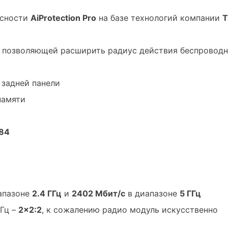
асности
AiProtection Pro
на базе технологий компании
T
, позволяющей расширить радиус действия беспровод
 задней панели
памяти
84
апазоне
2.4 ГГц
и
2402 Мбит/с
в диапазоне
5 ГГц
ГГц –
2×2:2
, к сожалению радио модуль искусственно