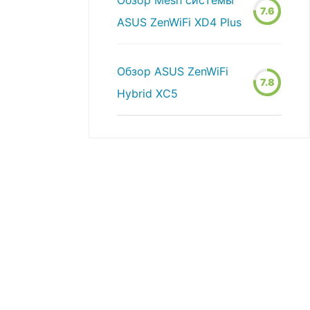
Обзор Mesh системы
7.6
ASUS ZenWiFi XD4 Plus
Обзор ASUS ZenWiFi
7.8
Hybrid XC5