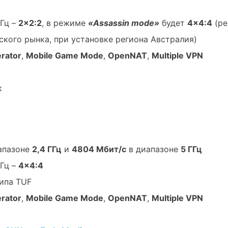
ГГц –
2×2:2
, в режиме
«Assassin mode»
будет
4×4:4
(р
ского рынка, при установке региона Австралия)
rator
,
Mobile Game Mode
,
OpenNAT
,
Multiple VPN
к
апазоне
2,4 ГГц
и
4804 Мбит/с
в диапазоне
5 ГГц
ГГц –
4×4:4
типа TUF
rator
,
Mobile Game Mode
,
OpenNAT
,
Multiple VPN