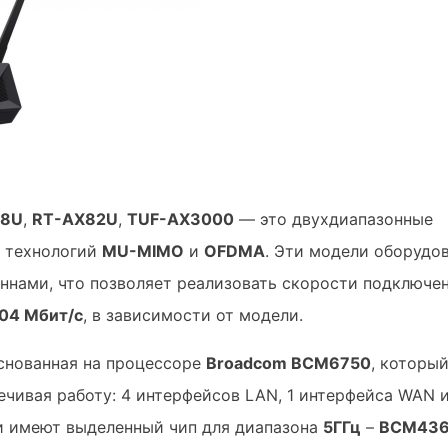
58U
,
RT-AX82U
,
TUF-AX3000
— это двухдиапазонные
 технологий
MU-MIMO
и
OFDMA
. Эти модели оборудо
ннами, что позволяет реализовать скорости подключен
04 Мбит/с
, в зависимости от модели.
снованная на процессоре
Broadcom BCM6750
, которы
ечивая работу: 4 интерфейсов LAN, 1 интерфейса WAN 
ели имеют выделенный чип для диапазона
5ГГц
–
BCM43