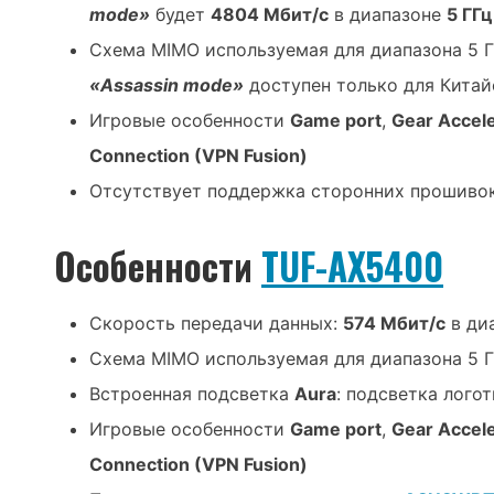
mode»
будет
4804 Мбит/с
в диапазоне
5 ГГц
Схема MIMO используемая для диапазона 5 
«Assassin mode»
доступен только для Китай
Игровые особенности
Game port
,
Gear Accele
Connection (VPN Fusion)
Отсутствует поддержка сторонних прошиво
Особенности
TUF-AX5400
Скорость передачи данных:
574 Мбит/с
в ди
Схема MIMO используемая для диапазона 5 
Встроенная подсветка
Aura
: подсветка лого
Игровые особенности
Game port
,
Gear Accele
Connection (VPN Fusion)