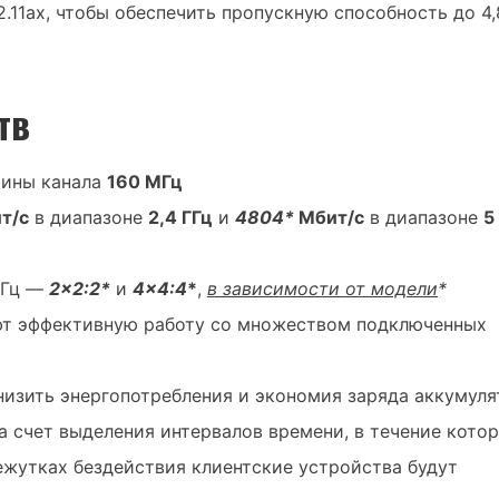
.11ax, чтобы обеспечить пропускную способность до 4,
тв
рины канала
160 МГц
т/с
в диапазоне
2,4 ГГц
и
4804*
Мбит/с
в диапазоне
5
ГГц —
2×2:2*
и
4
×4:4
*
,
в зависимости от модели
*
т эффективную работу со множеством подключенных
изить энергопотребления и экономия заряда аккумуля
а счет выделения интервалов времени, в течение кото
ежутках бездействия клиентские устройства будут