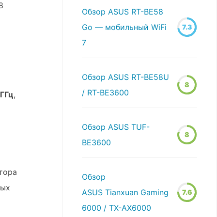
8
Обзор ASUS RT-BE58
Go — мобильный WiFi
7.3
7
Обзор ASUS RT-BE58U
8
/ RT-BE3600
 ГГц
,
Обзор ASUS TUF-
8
BE3600
тора
Обзор
рых
ASUS Tianxuan Gaming
7.6
6000 / TX-AX6000