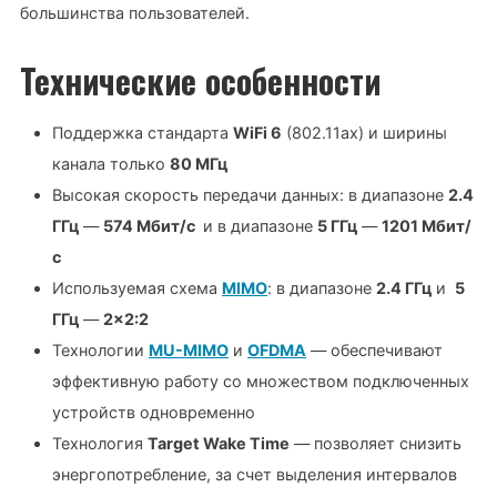
большинства пользователей.
Технические особенности
Поддержка стандарта
WiFi 6
(802.11ax) и ширины
канала только
80 МГц
Высокая скорость передачи данных: в диапазоне
2.4
ГГц
—
574 Мбит/с
и в диапазоне
5 ГГц
—
1201 Мбит/
с
Используемая схема
MIMO
: в диапазоне
2.4 ГГц
и
5
ГГц
—
2×2:2
Технологии
MU-MIMO
и
OFDMA
— обеспечивают
эффективную работу со множеством подключенных
устройств одновременно
Технология
Target Wake Time
— позволяет снизить
энергопотребление, за счет выделения интервалов