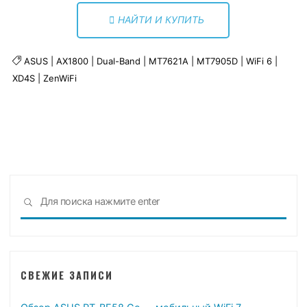
НАЙТИ И КУПИТЬ
ASUS
|
AX1800
|
Dual-Band
|
MT7621A
|
MT7905D
|
WiFi 6
|
XD4S
|
ZenWiFi
Что
ПОИСК
иска
СВЕЖИЕ ЗАПИСИ