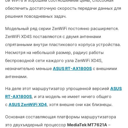
ой WiFi 6 и хорошим соотношением цены, способная
обеспечить достаточную скорость передачи данных для
решения повседневных задач.
Модельный ряд серии ZenWiFi постоянно расширяется.
ZenWiFi XD4S поставляются с двумя антеннами
спрятанными внутри пластикового корпуса устройства.
Несмотря на небольшой размер, радиус работы
беспроводной сети каждого узла ZenWiFi XD4S,
незначительно меньше
ASUS RT-AX1800S
с внешними
антеннами.
На деле этот маршрутизатор упрощенной версией
ASUS
RT-AX1800S
, и эта модель не имеет ничего общего
с
ASUS ZenWiFi XD4
, хотя внешне они как близнецы.
Основная составляющая платформы маршрутизатора
это двухъядерный процессор
MediaTek MT7621A
–