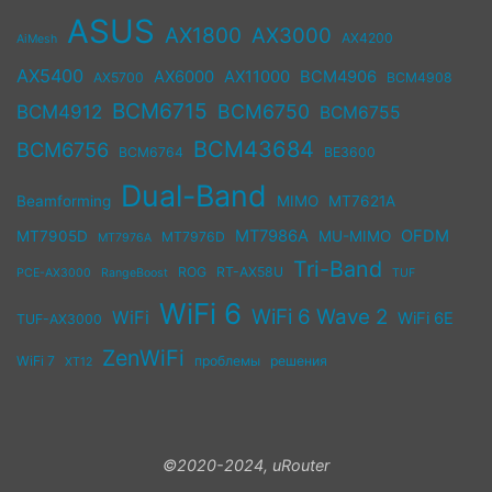
ASUS
AX1800
AX3000
AX4200
AiMesh
AX5400
AX6000
AX11000
BCM4906
AX5700
BCM4908
BCM6715
BCM6750
BCM4912
BCM6755
BCM43684
BCM6756
BCM6764
BE3600
Dual-Band
Beamforming
MIMO
MT7621A
MT7986A
OFDM
MT7905D
MU-MIMO
MT7976D
MT7976A
Tri-Band
ROG
RT-AX58U
PCE-AX3000
RangeBoost
TUF
WiFi 6
WiFi 6 Wave 2
WiFi
WiFi 6E
TUF-AX3000
ZenWiFi
WiFi 7
проблемы
решения
XT12
©2020-2024, uRouter