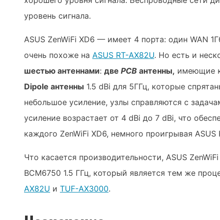
хорошего уровня сигнала. Беспроводные сети д
уровень сигнала.
ASUS ZenWiFi XD6 — имеет 4 порта: один WAN 1Гб
очень похоже на
ASUS RT-AX82U
. Но есть и нес
шестью антеннами
:
две
PCB
антенны,
имеющие ко
Dipole антенны
1.5 dBi для 5ГГц, которые спрята
небольшое усиление, узлы справляются с задача
усиление возрастает от 4 dBi до 7 dBi, что обе
каждого ZenWiFi XD6, немного проигрывая ASUS
Что касается производительности, ASUS ZenWiF
BCM6750 1.5 ГГц, который является тем же проц
AX82U
и
TUF-AX3000
.