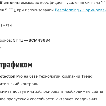
CB
антенны
имеющие коэффициент усиления сигнала 1.4
для 5 ГГц, при использовании
Beamforming / Формирова
памяти
азонов:
5 ГГц — BCM43684
­
 трафиком
otection Pro
на базе технологий компании
Trend
дительский контроль
ничить доступ или заблокировать необходимые сайты
ние пропускной способности Интернет-соединения