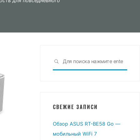
ость для повседневного
Что
ПОИСК
искат
СВЕЖИЕ ЗАПИСИ
Обзор ASUS RT-BE58 Go —
мобильный WiFi 7