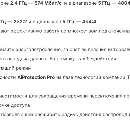
зоне
2.4 ГГц
—
574
Мбит/с
и в диапазоне
5 ГГц
—
480
ГГц
—
2×2:2
и в диапазоне
5 ГГц
—
4×4:4
ают эффективную работу со множеством подключенн
изить энергопотребление, за счет выделения интервал
ить передача данных. В промежутках бездействия
 спящий режим
асности
AiProtection Pro
на базе технологий компании
T
естимости для сокращения времени переключения пр
очке доступа
, позволяющей расширить радиус действия беспровод