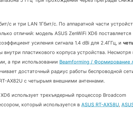
иапазона 5 ГГц при прохождении через преграды сниж
ит/с и три LAN 1Гбит/с. По аппаратной части устройс
колько отличий: модель ASUS ZenWiFi XD6 поставляется 
эффициент усиления сигнала 1.4 dBi для 2.4ГГц, и
чет
ны внутри пластикового корпуса устройства. Несмотря 
ми, а при использовании
Beamforming / Формирование 
спечивает достаточный радиус работы беспроводной сет
 RT-AX82U с четырьмя внешними антеннами.
i XD6 использует трехъядерный процессор Broadcom
ессором, который используется в
ASUS RT-AX58U
,
ASUS