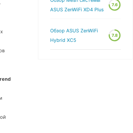
Обзор Mesh системы
4
7.6
ASUS ZenWiFi XD4 Plus
Обзор ASUS ZenWiFi
ых
7.8
Hybrid XC5
ов
rend
и
ной