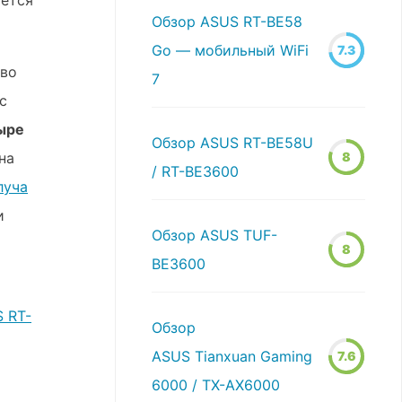
ается
Обзор ASUS RT-BE58
Go — мобильный WiFi
7.3
тво
7
с
ыре
Обзор ASUS RT-BE58U
на
8
/ RT-BE3600
луча
и
Обзор ASUS TUF-
8
BE3600
 RT-
Обзор
ASUS Tianxuan Gaming
7.6
6000 / TX-AX6000